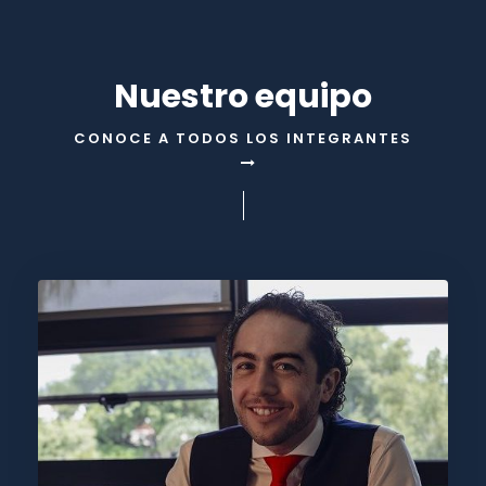
e
r
n
Nuestro equipo
a
t
CONOCE A TODOS LOS INTEGRANTES
i
v
e
: