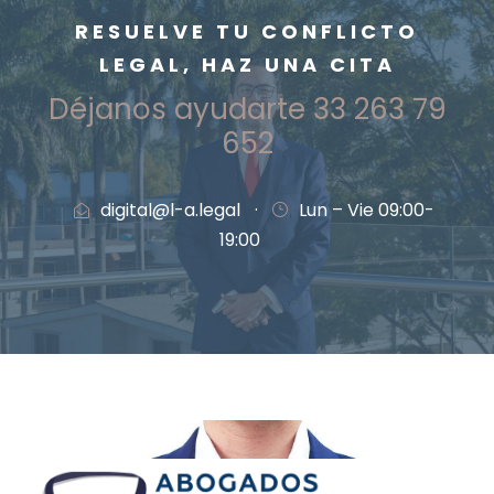
RESUELVE TU CONFLICTO
LEGAL, HAZ UNA CITA
Déjanos ayudarte
33 263 79
652
digital@l-a.legal
·
Lun – Vie 09:00-
19:00