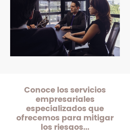
Conoce los servicios
empresariales
especializados que
ofrecemos para mitigar
los riesgos...